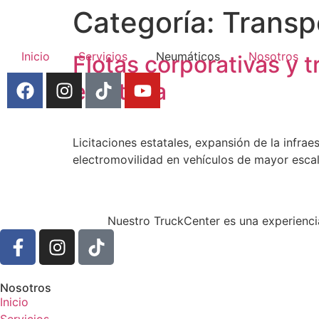
Categoría:
Transp
Inicio
Servicios
Neumáticos
Nosotros
Flotas corporativas y t
eléctrica
Licitaciones estatales, expansión de la infra
electromovilidad en vehículos de mayor escal
Nuestro TruckCenter es una experiencia
Nosotros
Inicio