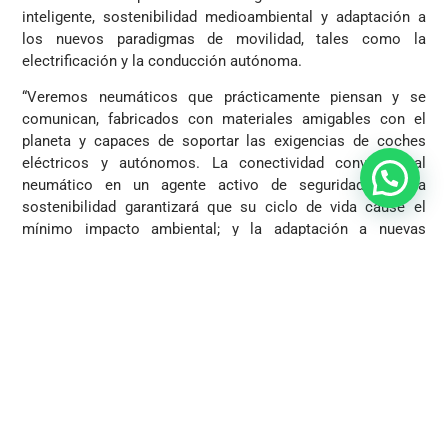
inteligente, sostenibilidad medioambiental y adaptación a
los nuevos paradigmas de movilidad, tales como la
electrificación y la conducción autónoma.
“Veremos neumáticos que prácticamente piensan y se
comunican, fabricados con materiales amigables con el
planeta y capaces de soportar las exigencias de coches
eléctricos y autónomos. La conectividad convertirá al
neumático en un agente activo de seguridad vial; la
sostenibilidad garantizará que su ciclo de vida cause el
mínimo impacto ambiental; y la adaptación a nuevas
movilidades hará posible que coches eléctricos circulen
más lejos por carga y que flotas autónomas operen con
máxima seguridad y eficiencia”, puntualiza el experto.
Fuente:
El Mercurio
COTIZADOR ONLINE